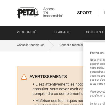
SPORT
VERTICALITÉ
ECLAIRAGE
CONSEILS T
Conseils techniques
Conseils techniques par produit
Faites un
Nous (PETZL 
assurer du b
notre trafic
partenaires 
vous les acc
AVERTISSEMENTS
pas sur d’au
toute votre 
Lisez attentivement les notices technique
consulter. Vous devez avoir compris les in
Vous pouvez 
comprendre ce complément d’informations
cet effet en
Maîtriser ces techniques nécessite une f
Le fait de r