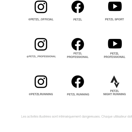
Les activités illustrées sont intrinsèquement dangereuses. Chaque utilisateur do