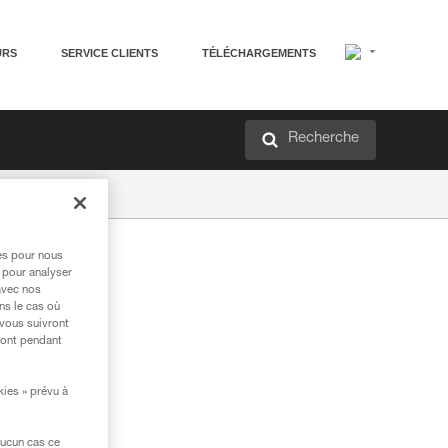
URS
SERVICE CLIENTS
TÉLÉCHARGEMENTS
Recherche
res pour nous
 pour analyser
avec nos
ns le cas où
 vous suivront
ront pendant
kies » prévu à
aucun cas ce