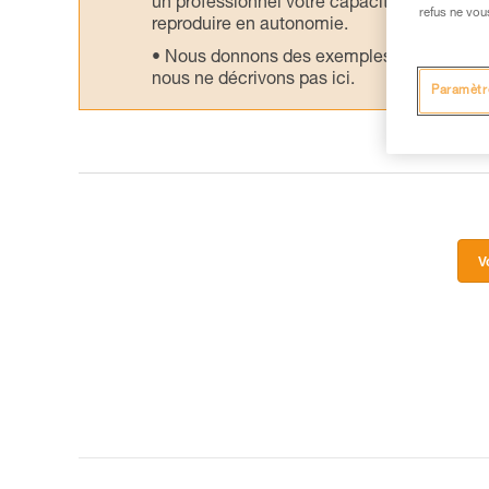
un professionnel votre capacité à refaire la
refus ne vou
reproduire en autonomie.
Nous donnons des exemples de techniques l
nous ne décrivons pas ici.
Paramètr
V