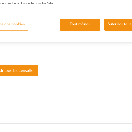
 manipulation, seul, en toute sécurité, avant de la
s empêchera d’accéder à notre Site.
iées à votre activité. Il peut en exister d’autres que
es des cookies
Tout refuser
Autoriser tous
oir tous les conseils