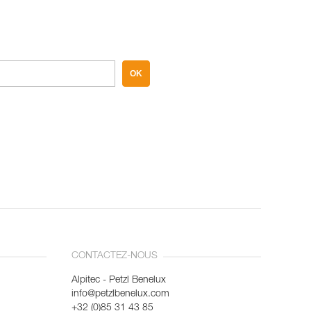
OK
CONTACTEZ-NOUS
Alpitec - Petzl Benelux
info@petzlbenelux.com
+32 (0)85 31 43 85