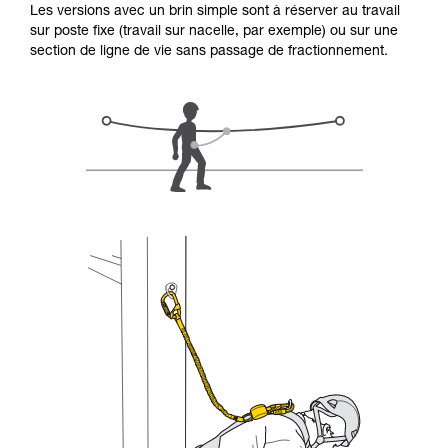
Les versions avec un brin simple sont à réserver au travail
d’informations.
sur poste fixe (travail sur nacelle, par exemple) ou sur une
Maîtriser ces techniques nécessite une
section de ligne de vie sans passage de fractionnement.
formation et un entraînement spécifique. Validez
avec un professionnel votre capacité à refaire
la manipulation, seul, en toute sécurité, avant
de la reproduire en autonomie.
Nous donnons des exemples de techniques
liées à votre activité. Il peut en exister d’autres
que nous ne décrivons pas ici.