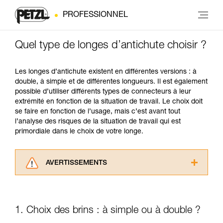
PROFESSIONNEL
Quel type de longes d’antichute choisir ?
Les longes d’antichute existent en différentes versions : à
double, à simple et de différentes longueurs. Il est également
possible d’utiliser différents types de connecteurs à leur
extrémité en fonction de la situation de travail. Le choix doit
se faire en fonction de l’usage, mais c’est avant tout
l’analyse des risques de la situation de travail qui est
primordiale dans le choix de votre longe.
AVERTISSEMENTS
Lisez attentivement les notices techniques des
produits utilisés dans ce conseil avant de le
consulter. Vous devez avoir compris les
1. Choix des brins : à simple ou à double ?
informations de la notice technique pour
pouvoir comprendre ce complément