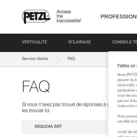
PROFESSION
VERTICALITÉ
ECLAIRAGE
CONSEILS T
Service clients
FAQ
Faites un
Nous (PETZL 
assurer du b
FAQ
notre trafic
partenaires 
vous les acc
pas sur d’au
Si vous n'avez pas trouvé de réponses à vos questions
toute votre 
les trouver ici.
Vous pouvez 
cet effet en
Effectuer 
Le fait de r