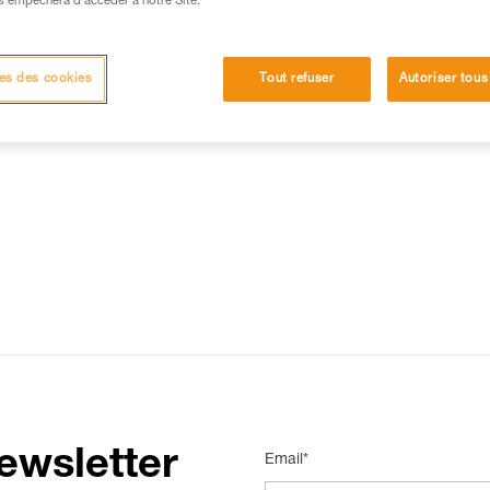
s empêchera d’accéder à notre Site.
15 RÉPONSES LES PLUS CONSULTÉES
CONTACT
es des cookies
Tout refuser
Autoriser tous
ewsletter
Email*