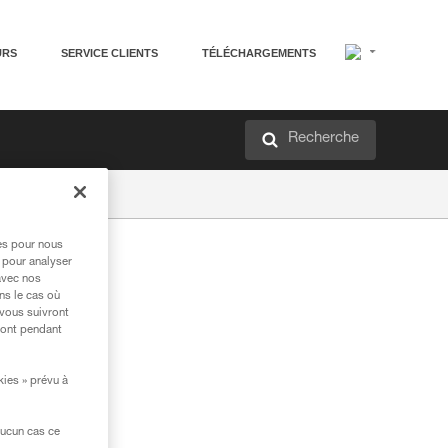
URS
SERVICE CLIENTS
TÉLÉCHARGEMENTS
Recherche
res pour nous
 pour analyser
avec nos
ns le cas où
 vous suivront
ront pendant
kies » prévu à
aucun cas ce