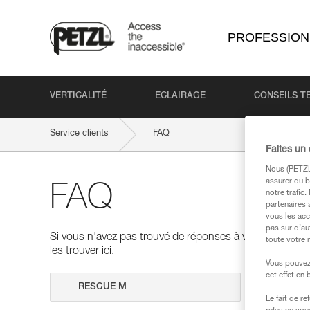
PROFESSION
VERTICALITÉ
ECLAIRAGE
CONSEILS T
Service clients
FAQ
Faites un
Nous (PETZL 
assurer du b
FAQ
notre trafic
partenaires 
vous les acc
pas sur d’au
Si vous n'avez pas trouvé de réponses à vos questions
toute votre 
les trouver ici.
Vous pouvez 
cet effet en
Effectuer 
Le fait de r