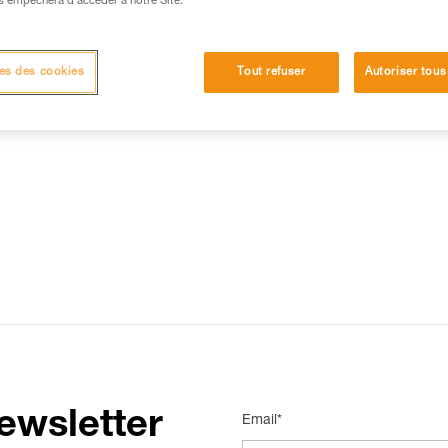
s empêchera d’accéder à notre Site.
15 RÉPONSES LES PLUS CONSULTÉES
CONTACT
es des cookies
Tout refuser
Autoriser tous
ewsletter
Email*