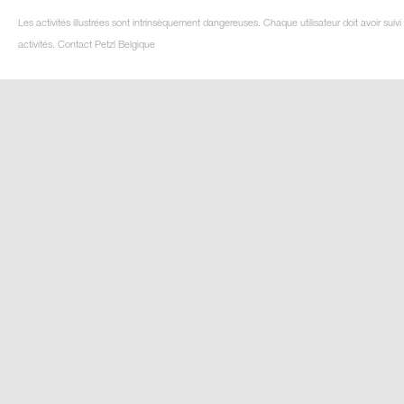
Les activités illustrées sont intrinsèquement dangereuses. Chaque utilisateur doit avoir su
activités. Contact Petzl Belgique