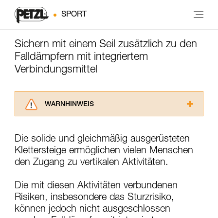
SPORT
Sichern mit einem Seil zusätzlich zu den
Falldämpfern mit integriertem
Verbindungsmittel
WARNHINWEIS
Lesen Sie die Gebrauchsanweisungen der
Produkte, um die es in diesem Tech Tipp geht,
Die solide und gleichmäßig ausgerüsteten
aufmerksam durch, bevor Sie diesen zu Rate
Klettersteige ermöglichen vielen Menschen
ziehen. Um diese Zusatzinformationen
verstehen zu können, müssen Sie zuerst die in
den Zugang zu vertikalen Aktivitäten.
der Gebrauchsanweisung enthaltenen
Informationen richtig verstanden haben.
Die mit diesen Aktivitäten verbundenen
Die Beherrschung dieser Techniken setzt eine
Risiken, insbesondere das Sturzrisiko,
entsprechende Ausbildung und ein spezielles
können jedoch nicht ausgeschlossen
Training voraus. Prüfen Sie zusammen mit