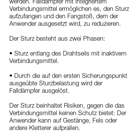
einem Profi, ob Sie in der Lage sind, den
werden. Falldämpfer mit integriertem
Vorgang alleine sicher zu wiederholen, bevor
Verbindungsmittel ermöglichen es, den Sturz
Sie ihn eigenständig durchführen.
aufzufangen und den Fangstoß, dem der
Wir geben Beispiele für die mit Ihrer Aktivität
Anwender ausgesetzt wird, zu reduzieren.
verbundenen Techniken. Möglicherweise gibt es
noch andere Techniken, die hier nicht
beschrieben werden.
Der Sturz besteht aus zwei Phasen:
• Sturz entlang des Drahtseils mit inaktivem
Verbindungsmittel.
• Durch die auf den ersten Sicherungspunkt
ausgeübte Sturzbelastung wird der
Falldämpfer ausgelöst.
Der Sturz beinhaltet Risiken, gegen die das
Verbindungsmittel keinen Schutz bietet: Der
Anwender kann auf Gestänge, Fels oder
andere Kletterer aufprallen.