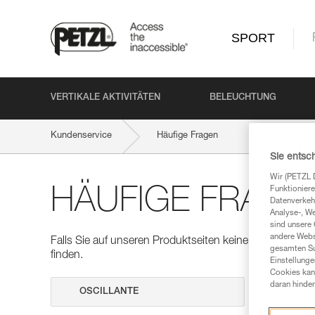
SPORT
VERTIKALE AKTIVITÄTEN
BELEUCHTUNG
Kundenservice
Häufige Fragen
Sie entsc
Wir (PETZL 
HÄUFIGE FRAGE
Funktioniere
Datenverkehr
Analyse-, W
sind unsere 
andere Webs
Falls Sie auf unseren Produktseiten keine Antworten auf
gesamten Sur
finden.
Einstellunge
Cookies kann
daran hinder
Suche dur