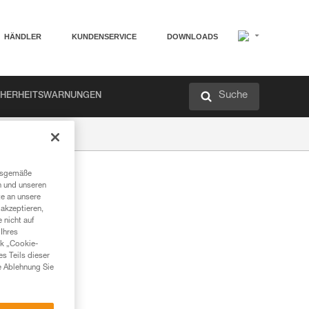
HÄNDLER
KUNDENSERVICE
DOWNLOADS
Suche
CHERHEITSWARNUNGEN
ngsgemäße
n und unseren
te an unsere
akzeptieren,
 nicht auf
Ihres
nk „Cookie-
es Teils dieser
e Ablehnung Sie