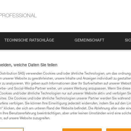
PROFESSIONAL
TECHNISCHE RATSCHLÄGE
GEMEINSCHAFT
SI
heiden, welche Daten Sie teilen
Distribution SAS) verwenden Cookies und/oder ähnliche Technologien, um das ordnu
N
n unserer Website zu gewährleisten, unsere Inhalte und Anzeigen individuell zu gestalte
 zu analysieren. Wir geben auch Informationen über Ihr Surfverhalten auf unserer Websi
erbe- und Social-Media-Partner weiter, um unsere Werbung anzupassen. Wenn Sie diese 
Cookies und/oder ähnliche Technologien nur auf unserer Website aktiv und verfolgen Sie
ites. Die Cookies und/oder ähnliche Technologien unserer Partner werden Sie während 
 Ihre Fragen gefunden haben, sollten Sie sie hier
fens verfolgen. Sie können Ihre Einwilligung jederzeit widerrufen, indem Sie auf den Li
n“ klicken, der sich am unteren Rand der Website befindet. Die Ablehnung aller oder ein
 Ihre Benutzererfahrung beeinträchtigen, aber unter keinen Umständen wird eine solch
n, auf unsere Website zuzugreifen.
chführen