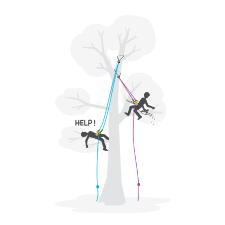
Produkte, um die es in diesem Tech Tipp geht,
aufmerksam durch, bevor Sie diesen zu Rate
ziehen. Um diese Zusatzinformationen
verstehen zu können, müssen Sie zuerst die in
der Gebrauchsanweisung enthaltenen
Informationen richtig verstanden haben.
Die Beherrschung dieser Techniken setzt eine
entsprechende Ausbildung und ein spezielles
Training voraus. Prüfen Sie zusammen mit
einem Profi, ob Sie in der Lage sind, den
Vorgang alleine sicher zu wiederholen, bevor
Sie ihn eigenständig durchführen.
Wir geben Beispiele für die mit Ihrer Aktivität
verbundenen Techniken. Möglicherweise gibt es
noch andere Techniken, die hier nicht
beschrieben werden.