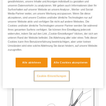
gewährleisten, unsere Inhalte und Anzeigen individuell zu gestalten und
unseren Datenverkehr zu analysieren. Wir geben auch Informationen über Ihr
Surfverhalten auf unserer Website an unsere Analyse-, Werbe- und Social-
Media-Partner weiter, um unsere Werbung anzupassen. Wenn Sie diese
akzeptieren, sind unsere Cookies und/oder ähnliche Technologien nur auf
unserer Website aktiv und verfolgen Sie nicht auf andere Websites. Die
Cookies und/oder ähnliche Technologien unserer Partner werden Sie während
Ihres gesamten Surfens verfolgen. Sie können Ihre Einwilligung jederzeit
widerrufen, indem Sie auf den Link „Cookie-Einstellungen“ klicken, der sich am
Der Partner oder die Partnerin bereitet seinen
unteren Rand der Website befindet. Die Ablehnung aller oder eines Teils dieser
ZIGZAG mit einem Prusikknoten vor, um die
Cookies kann Ihre Benutzererfahrung beeinträchtigen, aber unter keinen
verunfallte Person sofort aushängen und abseilen zu
Umständen wird eine solche Ablehnung Sie daran hindern, auf unsere Website
können.
zuzugreifen.
Hinweis:
Alle ablehnen
Alle Cookies akzeptieren
Bei dieser Technik würde ein Versagen des
Prusikknotens weder die anwendende noch die
verunfallte Person in Gefahr bringen.
Cookie-Einstellungen