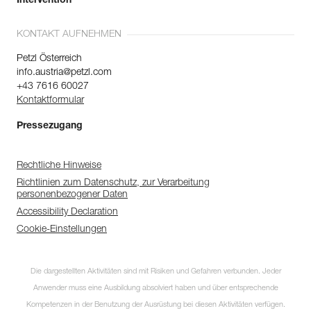
Intervention
KONTAKT AUFNEHMEN
Petzl Österreich
info.austria@petzl.com
+43 7616 60027
Kontaktformular
Pressezugang
Rechtliche Hinweise
Richtlinien zum Datenschutz, zur Verarbeitung
personenbezogener Daten
Accessibility Declaration
Cookie-Einstellungen
Die dargestellten Aktivitäten sind mit Risiken und Gefahren verbunden. Jeder
Anwender muss eine Ausbildung absolviert haben und über entsprechende
Kompetenzen in der Benutzung der Ausrüstung bei diesen Aktivitäten verfügen.