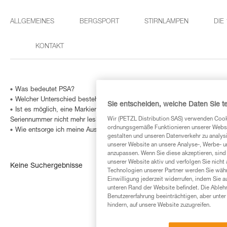
ALLGEMEINES
BERGSPORT
STIRNLAMPEN
DIE
KONTAKT
Was bedeutet PSA?
Welcher Unterschied besteht zwischen der linken und der rechten A
Sie entscheiden, welche Daten Sie te
Ist es möglich, eine Markierung in ein Verbindungselement einzugravie
Wir (PETZL Distribution SAS) verwenden Cook
Seriennummer nicht mehr lesbar ist?
ordnungsgemäße Funktionieren unserer Website
Wie entsorge ich meine Ausrüstung?
gestalten und unseren Datenverkehr zu analysi
unserer Website an unsere Analyse-, Werbe- 
anzupassen. Wenn Sie diese akzeptieren, sind
unserer Website aktiv und verfolgen Sie nicht
Keine Suchergebnisse
Technologien unserer Partner werden Sie währ
Einwilligung jederzeit widerrufen, indem Sie a
unteren Rand der Website befindet. Die Ablehn
Benutzererfahrung beeinträchtigen, aber unte
hindern, auf unsere Website zuzugreifen.