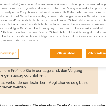
mit Blockierunterstützung zweckentfremde
Distribution SAS) verwenden Cookies und/oder ähnliche Technologien, um das ordnu
n unserer Website zu gewährleisten, unsere Inhalte und Anzeigen individuell zu gestalte
il beim Klettern verwendet, trotz einer weni
 zu analysieren. Wir geben auch Informationen über Ihr Surfverhalten auf unserer Websi
Verwendung.
erbe- und Social-Media-Partner weiter, um unsere Werbung anzupassen. Wenn Sie diese 
Cookies und/oder ähnliche Technologien nur auf unserer Website aktiv und verfolgen Sie
ites. Die Cookies und/oder ähnliche Technologien unserer Partner werden Sie während 
fens verfolgen. Sie können Ihre Einwilligung jederzeit widerrufen, indem Sie auf den Li
n“ klicken, der sich am unteren Rand der Website befindet. Die Ablehnung aller oder ein
 Ihre Benutzererfahrung beeinträchtigen, aber unter keinen Umständen wird eine solch
n, auf unsere Website zuzugreifen.
Produkte, um die es in diesem Tech Tipp geht,
te ziehen. Um diese Zusatzinformationen verstehen zu
instellungen
Alle ablehnen
Alle Cookies
auchsanweisung enthaltenen Informationen richtig
 eine entsprechende Ausbildung und ein spezielles
inem Profi, ob Sie in der Lage sind, den Vorgang
n eigenständig durchführen.
ivität verbundenen Techniken. Möglicherweise gibt es
chrieben werden.