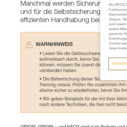
Manchmal werden Sicherungsgeräte 
Wir (PETZL 
Funktioniere
und für die Selbstsicherung am Fixse
Datenverkehr
effizienten Handhabung bei dieser 
Analyse-, W
sind unsere 
andere Webs
gesamten Sur
Einstellunge
Cookies kann
WARNHINWEIS
daran hinder
Lesen Sie die Gebrauchsanweisungen der 
aufmerksam durch, bevor Sie diesen zu Ra
Cookie-E
können, müssen Sie zuerst die in der Gebr
verstanden haben.
Die Beherrschung dieser Techniken setzt
Training voraus. Prüfen Sie zusammen mit e
alleine sicher zu wiederholen, bevor Sie ih
Wir geben Beispiele für die mit Ihrer Akt
noch andere Techniken, die hier nicht bes