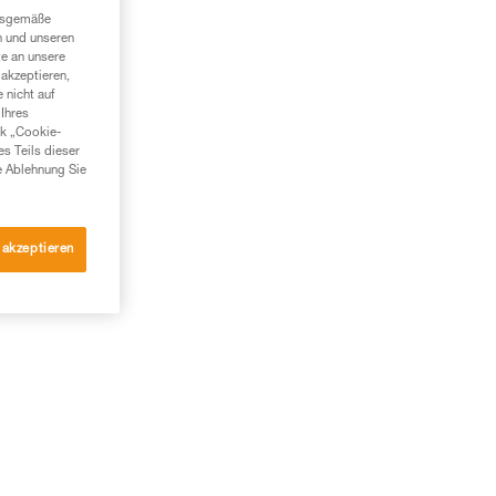
t
ngsgemäße
n und unseren
g
te an unsere
akzeptieren,
 nicht auf
Ihres
nk „Cookie-
es Teils dieser
e Ablehnung Sie
 akzeptieren